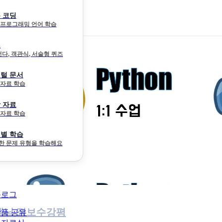
 코딩
 프로그래밍 언어 학습
즈
선다, 객관식, 서술형 퀴즈
털 문서
 자료 학습
 자료
 자료 학습
별 학습
한 문제 유형을 학습해요
블로그
생님 정보
수강평
품 공유