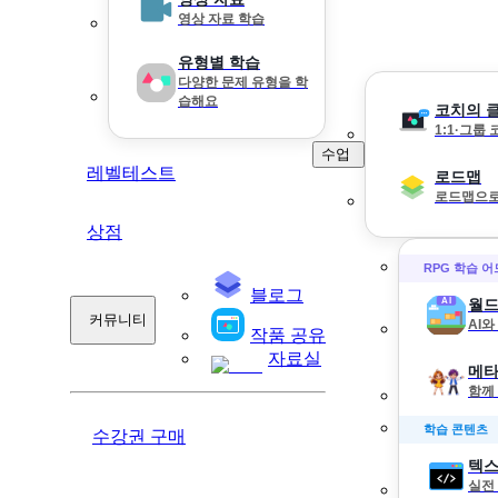
영상 자료 학습
유형별 학습
다양한 문제 유형을 학
습해요
코치의 
1:1·그룹
수업
레벨테스트
로드맵
로드맵으로
상점
RPG 학습 
블로그
월드
커뮤니티
AI
작품 공유
자료실
메타
함께
학습 콘텐츠
수강권 구매
텍스
실전