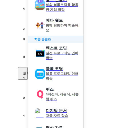
AI와 블록코딩을 활용
한 게임 창작
메타 월드
함께 탐험하며 학습해
요
학습 콘텐츠
텍스트 코딩
실전 프로그래밍 언어
학습
블록 코딩
코치 Pick
블록 프로그래밍 언어
학습
퀴즈
4지선다, 객관식, 서술
형 퀴즈
디지털 문서
교육 자료 학습
영상 자료