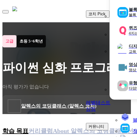
블록
코치 Pick
블록
퀴
4지
고급
초등 5~6학년
디지
교육
파이썬 심화 프로그래밍
영상
영상
유형
아직 평가가 없습니다
다양
레벨테스트
알렉스의 코딩클래스
(
알렉스 코치
)
상점
커뮤니티
학습 목표
커리큘럼
About
알렉스의 코딩클래스
선
작