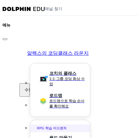
채널 찾기
메뉴
알렉스의 코딩클래스 라운지
코치의 클래스
1:1·그룹 코딩 화상 수
업
수업
로드맵
로드맵으로 학습 순서
를 확인해요
RPG 학습 어드벤처
월드 만들기