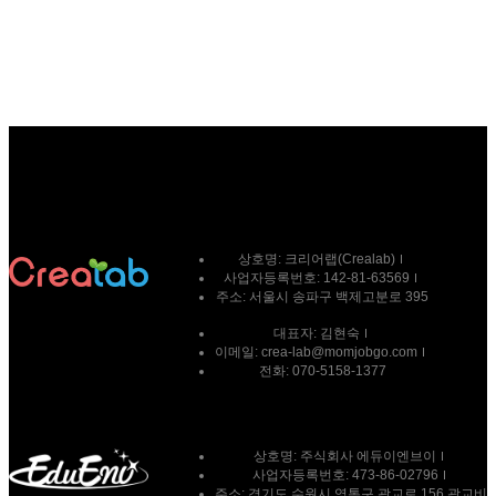
상호명:
크리어랩(Crealab)
사업자등록번호:
142-81-63569
주소:
서울시 송파구 백제고분로 395
대표자:
김현숙
이메일:
crea-lab@momjobgo.com
전화:
070-5158-1377
상호명: 주식회사 에듀이엔브이
사업자등록번호: 473-86-02796
주소: 경기도 수원시 영통구 광교로 156 광교비