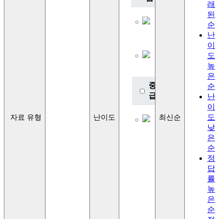
래
Lv.1
된
초급
순
이론
난
Lv.2
이
초급
도
이론
높
2
은
중
순
급
난
이
Lv.3
도
자료 유형
난이도
최신순
중급
낮
이론
은
Lv.4
중급
순
이론
정
2
답
률
고
높
급
은
Lv.5
순
고급