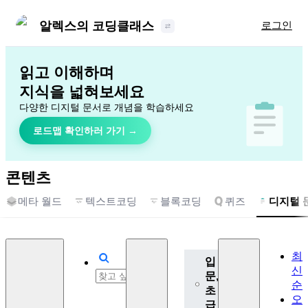
알렉스의 코딩클래스
로그인
읽고 이해하며
지식을 넓혀보세요
다양한 디지털 문서로 개념을 학습하세요
로드맵 확인하러 가기 →
콘텐츠
메타 월드
텍스트코딩
블록코딩
퀴즈
디지털 
최
입
신
문,
순
초
오
급