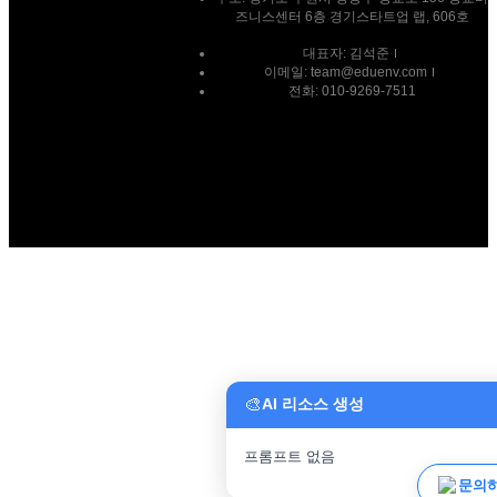
즈니스센터 6층 경기스타트업 랩, 606호
대표자: 김석준
이메일: team@eduenv.com
전화: 010-9269-7511
🎨
AI 리소스 생성
프롬프트 없음
파일 
문의