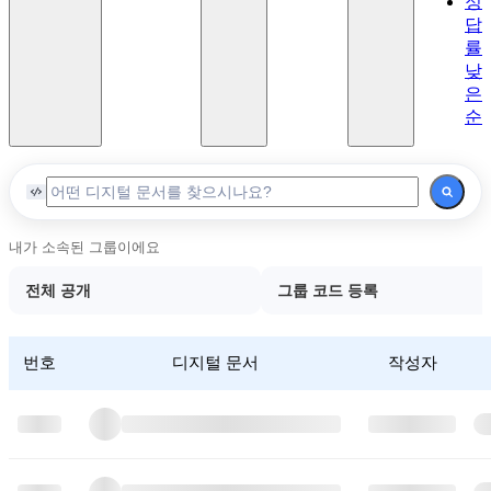
정
이론
답
Lv.6
률
고급
낮
이론
은
2
순
마
스
터
Lv.7
마스
내가 소속된 그룹이에요
터
전체 공개
그룹 코드 등록
번호
디지털 문서
작성자