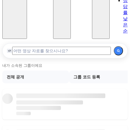
정
이론
답
Lv.6
률
고급
낮
이론
은
2
순
마
스
터
Lv.7
마스
내가 소속된 그룹이에요
터
전체 공개
그룹 코드 등록