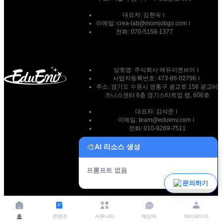
대표자:
김현숙
이메일:
crea-lab@momjobgo.com
전화:
070-5158-1377
상호명: 주식회사 에듀이엔브이
사업자등록번호: 473-86-02796
주소: 경기도 수원시 영통구 광교로 156 광교비
즈니스센터 6층 경기스타트업 랩, 606호
대표자: 김석준
이메일: team@eduenv.com
전화: 010-9269-7511
🎨
AI 리소스 생성
프롬프트 없음
파일 업로드
문의하기
홈
콘텐츠
커뮤니티
메신저
마이페이지