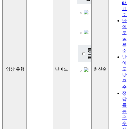
래
Lv.1
된
초급
순
이론
난
Lv.2
이
초급
도
이론
높
2
은
중
순
급
난
이
Lv.3
도
영상 유형
난이도
최신순
중급
낮
이론
은
Lv.4
중급
순
이론
정
2
답
률
고
높
급
은
Lv.5
순
고급