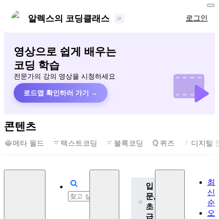
알렉스의 코딩클래스
로그인
영상으로 쉽게 배우는
코딩 학습
전문가의 강의 영상을 시청하세요
로드맵 확인하러 가기 →
콘텐츠
메타 월드
텍스트코딩
블록코딩
퀴즈
디지털 
최
입
신
문,
순
초
오
급