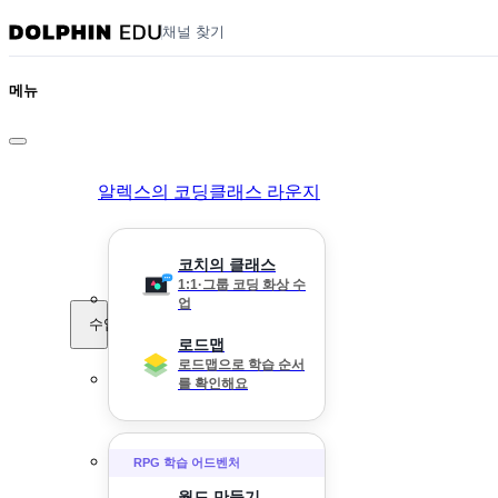
채널 찾기
메뉴
알렉스의 코딩클래스 라운지
코치의 클래스
1:1·그룹 코딩 화상 수
업
수업
로드맵
로드맵으로 학습 순서
를 확인해요
RPG 학습 어드벤처
월드 만들기