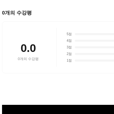
0
개의 수강평
5점
4점
0.0
3점
2점
0
개의 수강평
1점