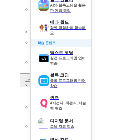
AI와 블록코딩을 활용
한 게임 창작
메타 월드
함께 탐험하며 학습해
요
학습 콘텐츠
텍스트 코딩
실전 프로그래밍 언어
학습
블록 코딩
코치 Pick
블록 프로그래밍 언어
학습
퀴즈
4지선다, 객관식, 서술
형 퀴즈
디지털 문서
교육 자료 학습
영상 자료