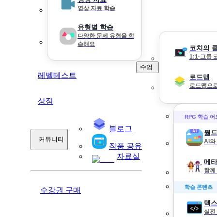
영상 자료 학습
유형별 학습
다양한 문제 유형을 학
습해요
코치의 
1:1·그룹
수업
레벨테스트
로드맵
로드맵으로
상점
RPG 학습 
블로그
월드
커뮤니티
AI
작품 공유
자료실
메타
함께
학습 콘텐츠
수강권 구매
텍스
실전