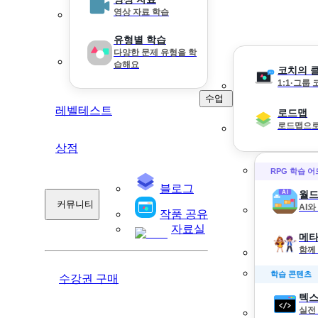
영상 자료 학습
유형별 학습
다양한 문제 유형을 학
습해요
코치의 
1:1·그룹
수업
레벨테스트
로드맵
로드맵으로
상점
RPG 학습 
블로그
월드
커뮤니티
AI
작품 공유
자료실
메타
함께
학습 콘텐츠
수강권 구매
텍스
실전