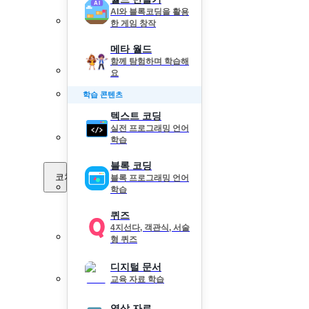
AI와 블록코딩을 활용
한 게임 창작
메타 월드
함께 탐험하며 학습해
요
학습 콘텐츠
텍스트 코딩
실전 프로그래밍 언어
학습
블록 코딩
코치 Pick
블록 프로그래밍 언어
학습
퀴즈
4지선다, 객관식, 서술
형 퀴즈
디지털 문서
교육 자료 학습
영상 자료