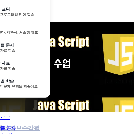
 코딩
 프로그래밍 언어 학습
즈
선다, 객관식, 서술형 퀴즈
털 문서
 자료 학습
룹수업)
 자료
 자료 학습
별 학습
한 문제 유형을 학습해요
블로그
생님 정보
수강평
품 공유