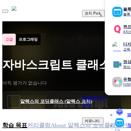
블록
코치 Pick
블록
퀴
4지
고급
프로그래밍
디지
교육
자바스크립트 클래스 (그
영상
영상
유형
아직 평가가 없습니다
다양
레벨테스트
알렉스의 코딩클래스
(
알렉스 코치
)
상점
커뮤니티
학습 목표
커리큘럼
About
알렉스의 코딩클래스
선
작