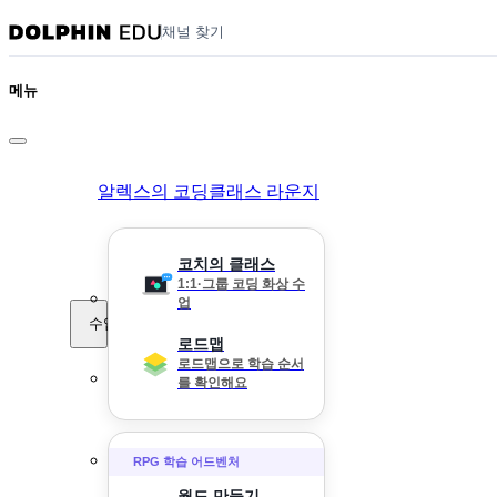
채널 찾기
메뉴
알렉스의 코딩클래스 라운지
코치의 클래스
1:1·그룹 코딩 화상 수
업
수업
로드맵
로드맵으로 학습 순서
를 확인해요
RPG 학습 어드벤처
월드 만들기